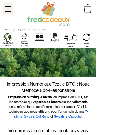
/
Accueil
Impression numérique textile DTG
Certifié Bio &
Paiement
Expédition
Retour
Ethique
Sécurisé
Suivie
14 jours
Impression Numérique Textile DTG : Notre
Méthode Éco-Responsable
L’
impression numérique textile
, ou impression
DTG
, est
une méthode qui
vaporise de l’encre
sur les
vêtements
,
de la même façon que l’impression sur papier. C'est la
technique que nous utilisons pour l'ensemble de nos
T-
shirts
,
Sweats Col Rond
et
Sweats à Capuche
.
Vêtements confortables, couleurs vives