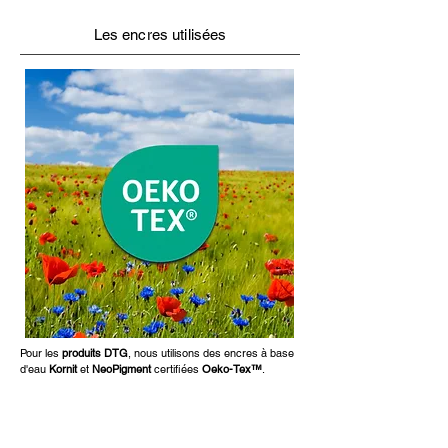
Les encres utilisées
Pour les
produits DTG
, nous utilisons des encres à base
d'eau
Kornit
et
NeoPigment
certifiées
Oeko-Tex™
.
Sans danger
sur les vêtements des enfants, avec
également une
réduction des déchets
environnementaux.
Ces
encres
de couleurs sont
très résistantes
au
lavage