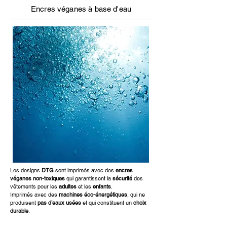
Encres véganes à base d'eau
Les designs
DTG
sont imprimés avec des
encres
véganes non-toxiques
qui garantissent la
sécurité
des
vêtements
pour les
adultes
et les
enfants
.
Imprimés avec des
machines éco-énergétiques
, qui ne
produisent
pas d’eaux usées
et qui constituent un
choix
durable
.