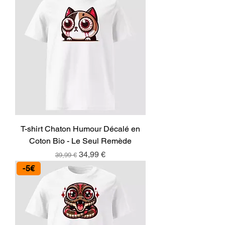
T-shirt Chaton Humour Décalé en
Coton Bio - Le Seul Remède
Prix original
Prix promotionnel
34,99 €
39,99 €
-5€