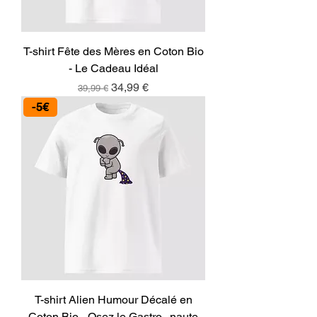
T-shirt Fête des Mères en Coton Bio
- Le Cadeau Idéal
Prix original
Prix promotionnel
34,99 €
39,99 €
-5€
T-shirt Alien Humour Décalé en
Coton Bio - Osez le Gastro...naute