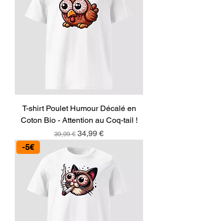
T-shirt Poulet Humour Décalé en
Coton Bio - Attention au Coq-tail !
Prix original
Prix promotionnel
34,99 €
39,99 €
-5€