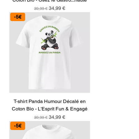
Prix original
Prix promotionnel
34,99 €
39,99 €
-5€
T-shirt Panda Humour Décalé en
Coton Bio - L'Esprit Fun & Engagé
Prix original
Prix promotionnel
34,99 €
39,99 €
-5€