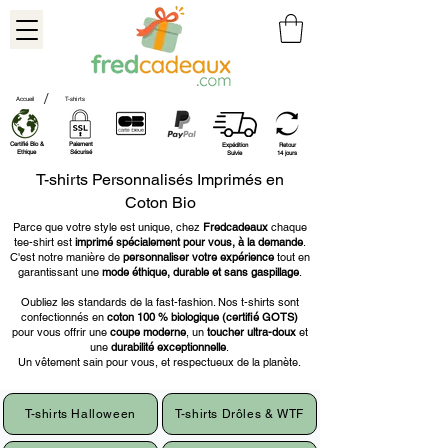
/
Accueil
T-shirts
Certifié Bio &
Paiement
Expédition
Retour
Ethique
Sécurisé
Suivie
14 jours
T-shirts Personnalisés Imprimés en
Coton Bio
Parce que votre style est unique, chez
Fredcadeaux
chaque
tee-shirt est
imprimé spécialement pour vous, à la demande
.
C'est notre manière de
personnaliser votre expérience
tout en
garantissant une
mode éthique, durable et sans gaspillage
.
Oubliez les standards de la fast-fashion. Nos t-shirts sont
confectionnés en
coton 100 % biologique (certifié GOTS)
pour vous offrir une
coupe moderne
, un
toucher ultra-doux
et
une
durabilité exceptionnelle
.
Un vêtement sain pour vous, et respectueux de la planète.
T-shirts Halloween
T-shirts Drôles & WTF