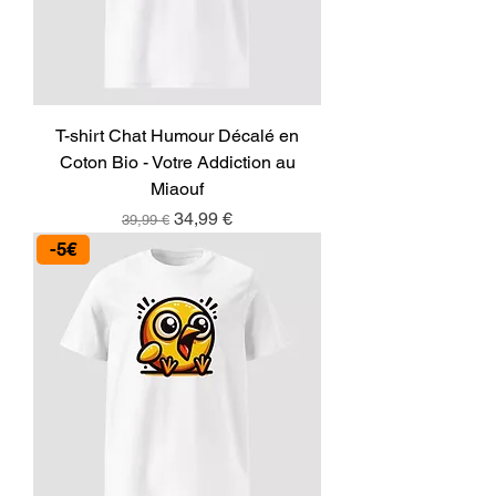
T-shirt Chat Humour Décalé en
Coton Bio - Votre Addiction au
Miaouf
Prix original
Prix promotionnel
34,99 €
39,99 €
-5€