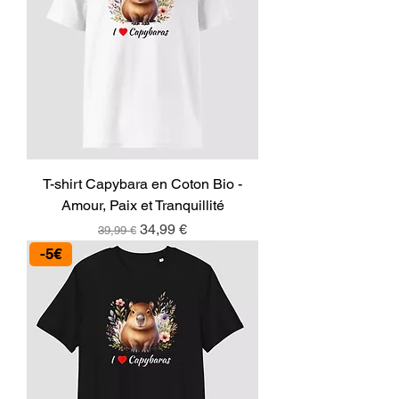
T-shirt Capybara en Coton Bio -
Amour, Paix et Tranquillité
Prix original
Prix promotionnel
34,99 €
39,99 €
-5€