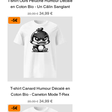
T-shirt Ours Peluche Humour Décalé
en Coton Bio - Un Câlin Sanglant
Prix original
Prix promotionnel
34,99 €
39,99 €
-5€
T-shirt Canard Humour Décalé en
Coton Bio - Caneton Mode T-Rex
Prix original
Prix promotionnel
34,99 €
39,99 €
-5€