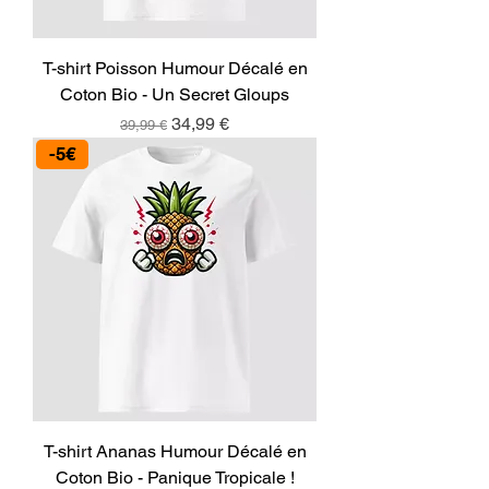
T-shirt Poisson Humour Décalé en
Coton Bio - Un Secret Gloups
Prix original
Prix promotionnel
34,99 €
39,99 €
-5€
T-shirt Ananas Humour Décalé en
Coton Bio - Panique Tropicale !