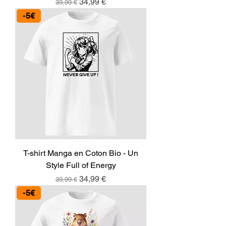
Prix original
Prix promotionnel
34,99 €
39,99 €
-5€
T-shirt Manga en Coton Bio - Un
Style Full of Energy
Prix original
Prix promotionnel
34,99 €
39,99 €
-5€