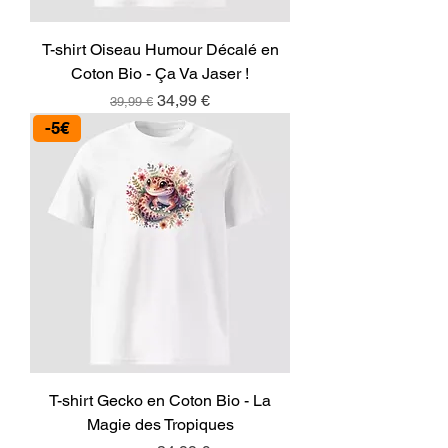
T-shirt Oiseau Humour Décalé en
Coton Bio - Ça Va Jaser !
Prix original
Prix promotionnel
34,99 €
39,99 €
-5€
T-shirt Gecko en Coton Bio - La
Magie des Tropiques