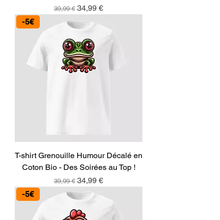
Prix original
Prix promotionnel
34,99 €
39,99 €
-5€
T-shirt Grenouille Humour Décalé en
Coton Bio - Des Soirées au Top !
Prix original
Prix promotionnel
34,99 €
39,99 €
-5€