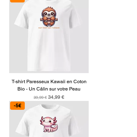
T-shirt Paresseux Kawaii en Coton
Bio - Un Câlin sur votre Peau
Prix original
Prix promotionnel
34,99 €
39,99 €
-5€