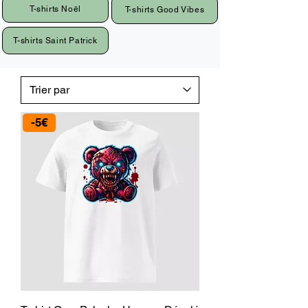
T-shirts Noël
T-shirts Good Vibes
T-shirts Saint Patrick
-5€