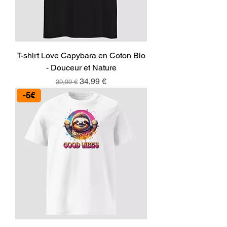
T-shirt Love Capybara en Coton Bio
- Douceur et Nature
Prix original
Prix promotionnel
34,99 €
39,99 €
-5€