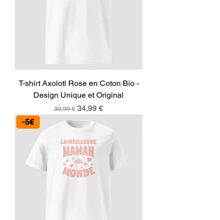
T-shirt Axolotl Rose en Coton Bio -
Design Unique et Original
Prix original
Prix promotionnel
34,99 €
39,99 €
-5€