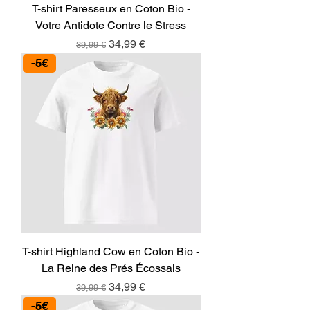
T-shirt Paresseux en Coton Bio -
Votre Antidote Contre le Stress
Prix original
Prix promotionnel
34,99 €
39,99 €
-5€
T-shirt Highland Cow en Coton Bio -
La Reine des Prés Écossais
Prix original
Prix promotionnel
34,99 €
39,99 €
-5€