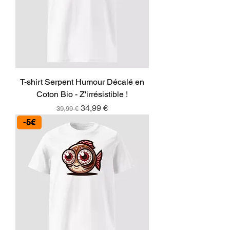
T-shirt Serpent Humour Décalé en
Coton Bio - Z'irrésistible !
Prix original
Prix promotionnel
34,99 €
39,99 €
-5€