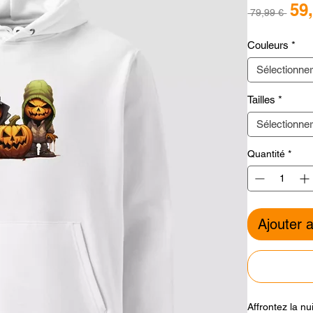
59
Prix
 79,99 € 
orig
Couleurs
*
Sélectionne
Tailles
*
Sélectionne
Quantité
*
Ajouter 
Affrontez la nu