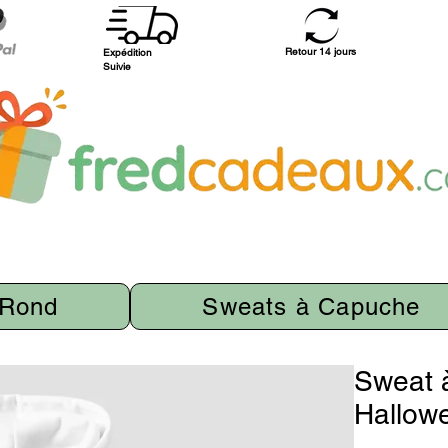
Retour 14 jours
Expédition
Suivie
 Rond
Sweats à Capuche
Sweat 
Hallow