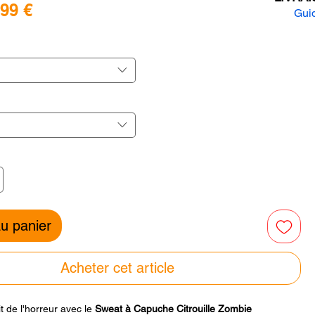
Prix
,99 €
Guid
promotionnel
inal
r
r
au panier
Acheter cet article
it de l'horreur avec le
Sweat à Capuche Citrouille Zombie