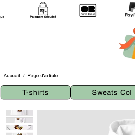
ique
Paiement Sécurisé
Accueil
/
Page d'article
T-shirts
Sweats Col