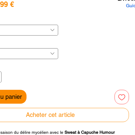
Prix
,99 €
Guid
promotionnel
inal
r
r
au panier
Acheter cet article
 saison du délire mycélien avec le
Sweat à Capuche Humour