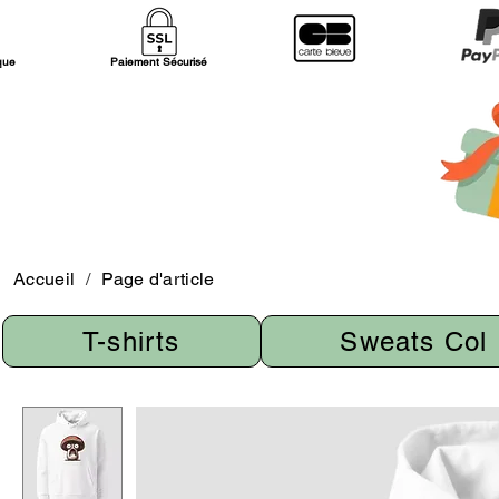
ique
Paiement Sécurisé
Accueil
/
Page d'article
T-shirts
Sweats Col