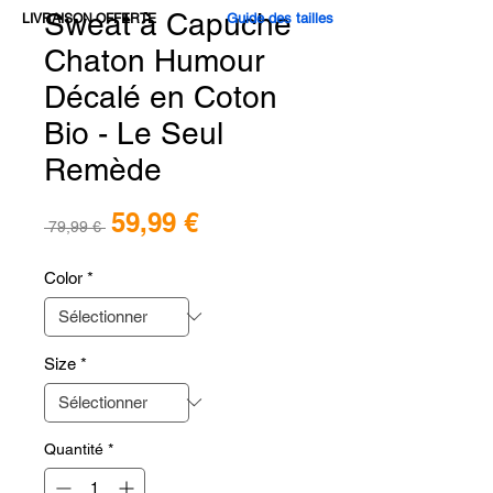
Sweat à Capuche
Guide des tailles
LIVRAISON OFFERTE
Chaton Humour
Décalé en Coton
Bio - Le Seul
Remède
Prix
59,99 €
Prix
 79,99 € 
promotionnel
original
Color
*
Size
*
Quantité
*