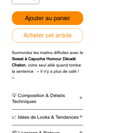
Ajouter au panier
Acheter cet article
Surmontez les matins difficiles avec le
Sweat à Capuche Humour Décalé
Chaton
, votre seul allié quand tombe
la sentence : « Il n'y a plus de café !
».
Pour compenser ce manque
d'énergie, ce
hoodie unisexe
de 350
💡 Composition & Détails
g/m²mise sur une épaisseur
Techniques
généreuse en coton
100 % biologique
filé et peigné
, offrant un réconfort
Ce hoodie de 350 g/m² offre une
thermique immédiat et une douceur
📈 Idées de Looks & Tendances
base textile premium.
digne d'un vrai félin.
Le molleton brossé et le tissu lavé
Ce vêtement exclusif, personnalisé
1. Le Look "Monday Morning
s'associent à une coupe droite.
📦 Livraison & Retours