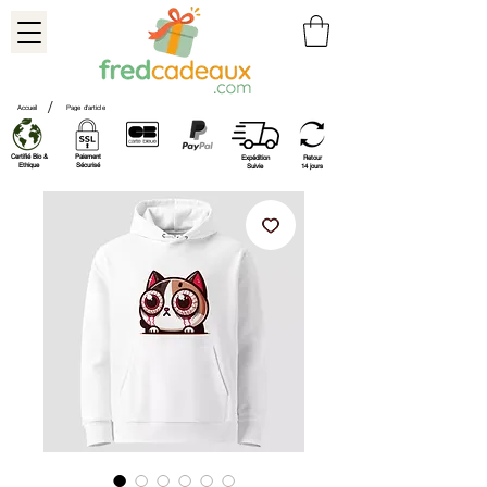
/
Accueil
Page d'article
Certifié Bio &
Paiement
Expédition
Retour
Ethique
Sécurisé
Suivie
14 jours