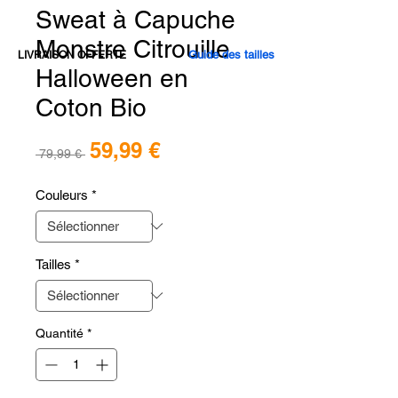
Sweat à Capuche
Monstre Citrouille
Guide des tailles
LIVRAISON OFFERTE
Halloween en
Coton Bio
Prix
59,99 €
Prix
 79,99 € 
promotionnel
original
Couleurs
*
Tailles
*
Quantité
*