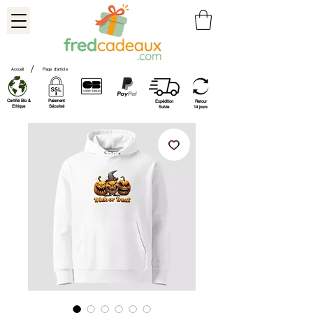
/
Accueil
Page d'article
Certifié Bio &
Paiement
Expédition
Retour
Ethique
Sécurisé
Suivie
14 jours