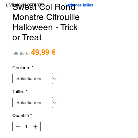
Sweat Col Rond
Guide des tailles
LIVRAISON OFFERTE
Monstre Citrouille
Halloween - Trick
or Treat
Prix
49,99 €
Prix
 66,65 € 
promotionnel
original
Couleurs
*
Tailles
*
Quantité
*