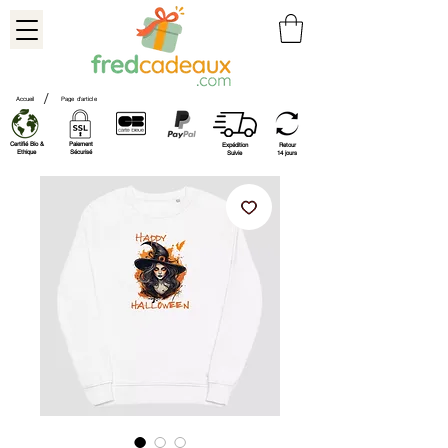
/
Accueil
Page d'article
Certifié Bio &
Paiement
Expédition
Retour
Ethique
Sécurisé
Suivie
14 jours