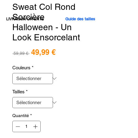
Sweat Col Rond
Sorcière
Guide des tailles
LIVRAISON OFFERTE
Halloween - Un
Look Ensorcelant
Prix
49,99 €
Prix
 59,99 € 
promotionnel
original
Couleurs
*
Tailles
*
Quantité
*