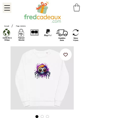
/
Accueil
Page d'article
Certifié Bio &
Paiement
Expédition
Retour
Ethique
Sécurisé
Suivie
14 jours