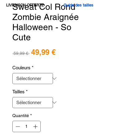
Sweat Col Rond
Guide des tailles
LIVRAISON OFFERTE
Zombie Araignée
Halloween - So
Cute
Prix
49,99 €
Prix
 59,99 € 
promotionnel
original
Couleurs
*
Tailles
*
Quantité
*