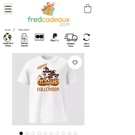
/
Accueil
Page d'article
Certifié Bio &
Paiement
Expédition
Retour
Ethique
Sécurisé
Suivie
14 jours