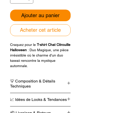
Ajouter au panier
Acheter cet article
Craquez pour le
T-shirt Chat Citrouille
Halloween
: Duo Magique, une pièce
irrésistible où le charme d'un duo
kawaii rencontre la mystique
automnale.
Ce
tee-shirt personnalisé
de 180
💡 Composition & Détails
g/m²s'impose par sa douceur unique,
Techniques
obtenue par un
coton 100 %
biologique filé
à l'anneau
, offrant pour
Poids : 180 g/m².
la nuit du 31 octobre une allure
📈 Idées de Looks & Tendances
Sécurité : Sans matières
décontractée et un confort qui refuse
dangereuses.
de passer inaperçu grâce à une
Look "Grunge Enchanté"
Pureté : Sans polyester recyclé.
📦 Livraison & Retours