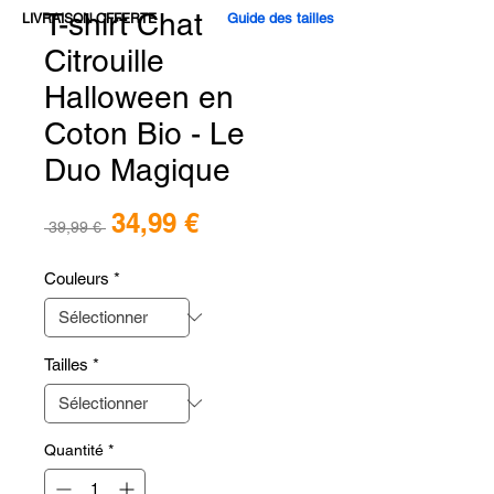
T-shirt Chat
Guide des tailles
LIVRAISON OFFERTE
Citrouille
Halloween en
Coton Bio - Le
Duo Magique
Prix
34,99 €
Prix
 39,99 € 
promotionnel
original
Couleurs
*
Tailles
*
Quantité
*