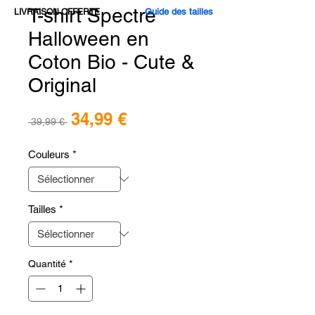
T-shirt Spectre
Guide des tailles
LIVRAISON OFFERTE
Halloween en
Coton Bio - Cute &
Original
Prix
34,99 €
Prix
 39,99 € 
promotionnel
original
Couleurs
*
Tailles
*
Quantité
*