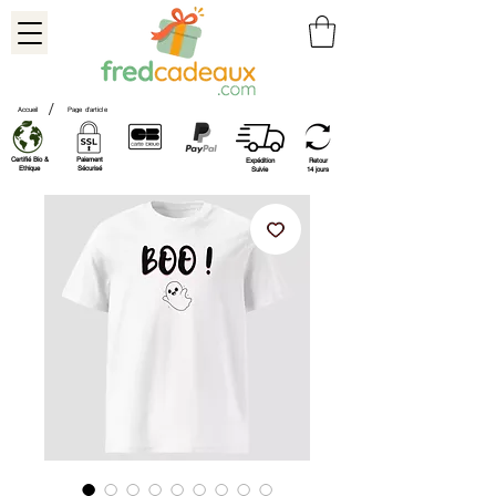
/
Accueil
Page d'article
Certifié Bio &
Paiement
Expédition
Retour
Ethique
Sécurisé
Suivie
14 jours