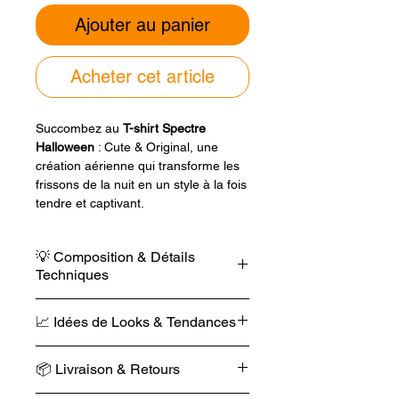
Ajouter au panier
Acheter cet article
Succombez au
T-shirt Spectre
Halloween
: Cute & Original, une
création aérienne qui transforme les
frissons de la nuit en un style à la fois
tendre et captivant.
La noblesse d’un
coton 100 %
💡 Composition & Détails
biologique
s’unit à la coupe fluide de
Techniques
Stanley Stella
de 180 g/m²pour
illuminer votre nuit du 31 octobre. Ce
Sécurité : 0 % matières
modèle offre une douceur ultra
📈 Idées de Looks & Tendances
dangereuses.
confortable et une finition incroyable
Poids : 180 g/m².
grâce à son design vaporeux imprimé
Look "Ghost Grunge"
Pureté : 0 % polyester.
📦 Livraison & Retours
avec des
encres à base d'eau
.
Le T-shirt : Spectre Halloween.
Traitement : Tissu lavé.
Le Bas : Un jean noir taille haute