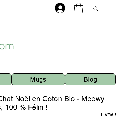
Mugs
Blog
 Chat Noël en Coton Bio - Meowy
 100 % Félin !
LIVRA