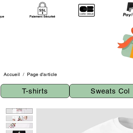
ique
Paiement Sécurisé
Accueil
/
Page d'article
T-shirts
Sweats Col