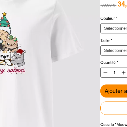
34
Prix
 39,99 € 
orig
Couleur
*
Sélectionne
Taille
*
Sélectionne
Quantité
*
Ajouter 
Osez le "Meow