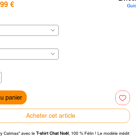
Prix
,99 €
Guid
promotionnel
inal
r
r
au panier
Acheter cet article
y Catmas" avec le
T-shirt Chat Noël
, 100 % Félin ! Le modèle inédit