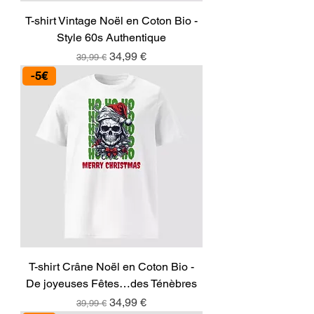
T-shirt Vintage Noël en Coton Bio -
Style 60s Authentique
Prix original
Prix promotionnel
34,99 €
39,99 €
-5€
T-shirt Crâne Noël en Coton Bio -
De joyeuses Fêtes…des Ténèbres
Prix original
Prix promotionnel
34,99 €
39,99 €