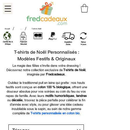
/
/
Accueil
...
T-shirts Noël
Certifié Bio &
Paiement
Expédition
Retour
Ethique
Sécurisé
Suivie
14 jours
T-shirts de Noël Personnalisés :
Modèles Festifs & Originaux
La magie des fêtes s'invite dans votre dressing !
Découvrez notre collection exclusive de
T-shirts de Noël
,
imaginée par
Fredcadeaux
.
Oubliez le traditionnel pull en laine qui gratte : nos hauts
festifs sont conçus en
coton 100 % biologique
, offrant une
douceur absolue pour vos soirées au coin du feu ou vos
repas de famille. Avec leurs
motifs humoristiques
,
tendres
ou
décalés
, trouvez la pièce parfaite pour célébrer la fin
d'année avec style, ou pour glisser une idée cadeau
inoubliable sous le sapin, au sein de notre gamme
complète de
T-shirts personnalisés en coton bio
.