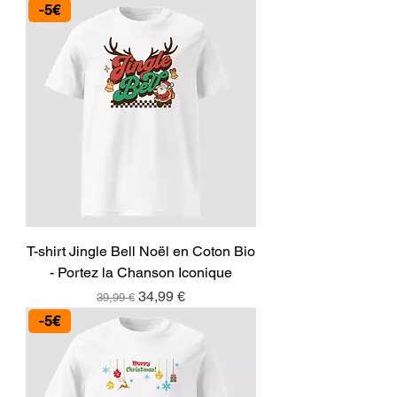
-5€
T-shirt Jingle Bell Noël en Coton Bio
- Portez la Chanson Iconique
Prix original
Prix promotionnel
34,99 €
39,99 €
-5€