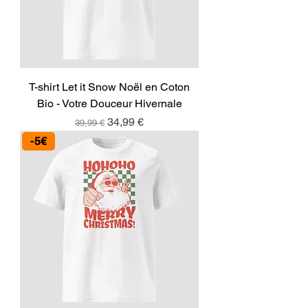
T-shirt Let it Snow Noël en Coton
Bio - Votre Douceur Hivernale
Prix original
Prix promotionnel
34,99 €
39,99 €
-5€