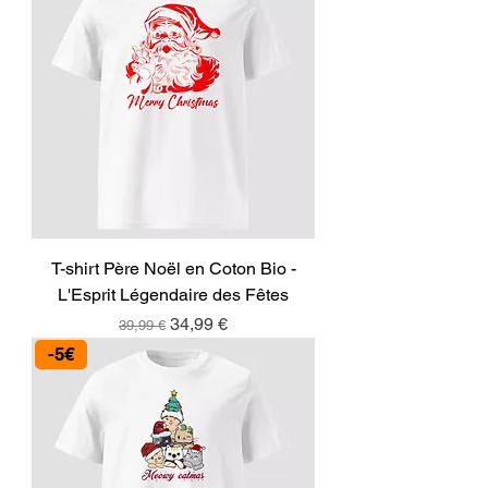
T-shirt Père Noël en Coton Bio -
L'Esprit Légendaire des Fêtes
Prix original
Prix promotionnel
34,99 €
39,99 €
-5€