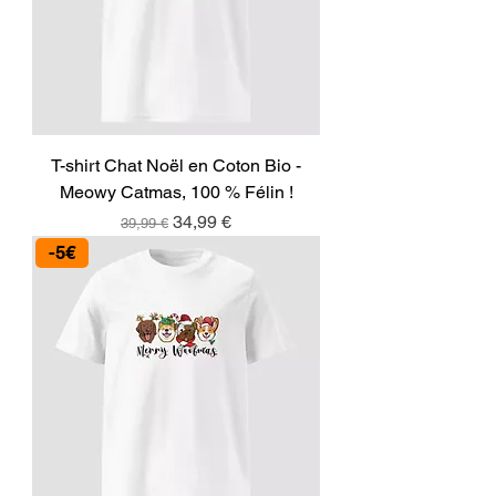
T-shirt Chat Noël en Coton Bio -
Meowy Catmas, 100 % Félin !
Prix original
Prix promotionnel
34,99 €
39,99 €
-5€