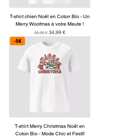
T-shirt chien Noël en Coton Bio - Un
Merry Woofmas à votre Meute !
Prix original
Prix promotionnel
34,99 €
39,99 €
-5€
T-shirt Merry Christmas Noël en
Coton Bio - Mode Chic et Festif