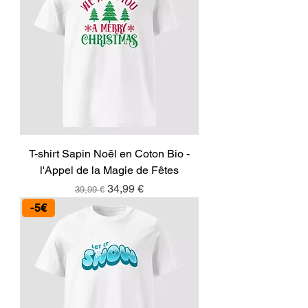
T-shirt Sapin Noël en Coton Bio -
l'Appel de la Magie de Fêtes
Prix original
Prix promotionnel
34,99 €
39,99 €
-5€