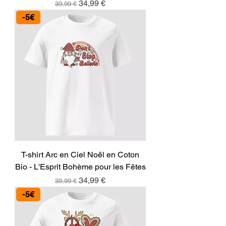
Prix original
Prix promotionnel
34,99 €
39,99 €
-5€
T-shirt Arc en Ciel Noël en Coton
Bio - L'Esprit Bohème pour les Fêtes
Prix original
Prix promotionnel
34,99 €
39,99 €
-5€