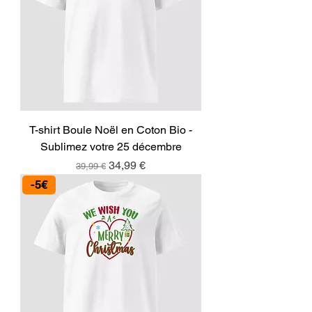
T-shirt Boule Noël en Coton Bio -
Sublimez votre 25 décembre
Prix original
Prix promotionnel
34,99 €
39,99 €
-5€