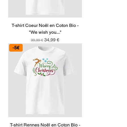
T-shirt Coeur Noël en Coton Bio -
"We wish you..."
Prix original
Prix promotionnel
34,99 €
39,99 €
-5€
T-shirt Rennes Noël en Coton Bio -