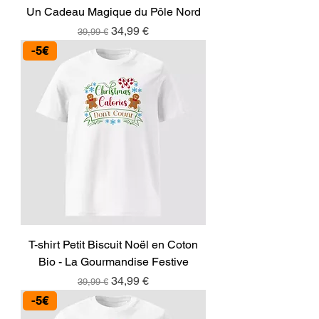
Un Cadeau Magique du Pôle Nord
Prix original
Prix promotionnel
34,99 €
39,99 €
-5€
T-shirt Petit Biscuit Noël en Coton
Bio - La Gourmandise Festive
Prix original
Prix promotionnel
34,99 €
39,99 €
-5€