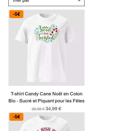
-5€
T-shirt Candy Cane Noël en Coton
Bio - Sucré et Piquant pour les Fêtes
Prix original
Prix promotionnel
34,99 €
39,99 €
-5€