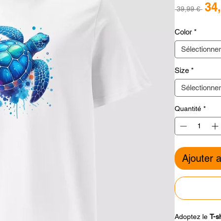
34
Prix
 39,99 € 
orig
Color
*
Sélectionne
Size
*
Sélectionne
Quantité
*
Ajouter 
Adoptez le
T-s