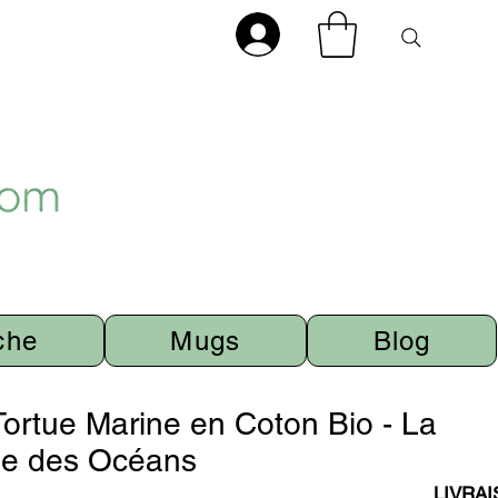
che
Mugs
Blog
 Tortue Marine en Coton Bio - La
e des Océans
LIVRA