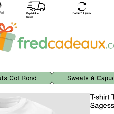
Retour 14 jours
Expédition
Suivie
ts Col Rond
Sweats à Capu
T-shirt
Sagess