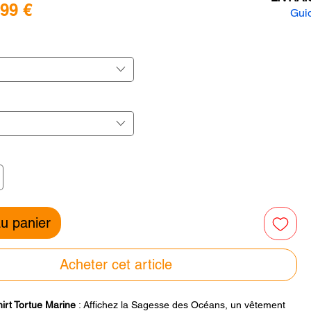
Prix
,99 €
Guid
promotionnel
inal
r
r
au panier
Acheter cet article
hirt Tortue Marine
: Affichez la Sagesse des Océans, un vêtement