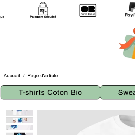
ique
Paiement Sécurisé
Accueil
/
Page d'article
T-shirts Coton Bio
Swea