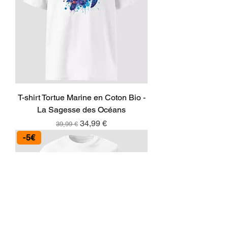
T-shirt Tortue Marine en Coton Bio -
La Sagesse des Océans
Prix original
Prix promotionnel
34,99 €
39,99 €
-5€