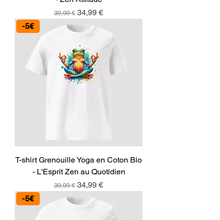
Prix original
Prix promotionnel
34,99 €
39,99 €
-5€
T-shirt Grenouille Yoga en Coton Bio
- L'Esprit Zen au Quotidien
Prix original
Prix promotionnel
34,99 €
39,99 €
-5€