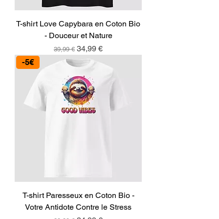
T-shirt Love Capybara en Coton Bio
- Douceur et Nature
Prix original
Prix promotionnel
34,99 €
39,99 €
-5€
T-shirt Paresseux en Coton Bio -
Votre Antidote Contre le Stress