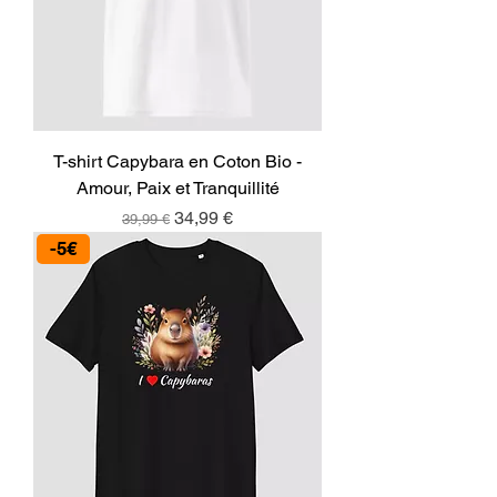
T-shirt Capybara en Coton Bio -
Amour, Paix et Tranquillité
Prix original
Prix promotionnel
34,99 €
39,99 €
-5€