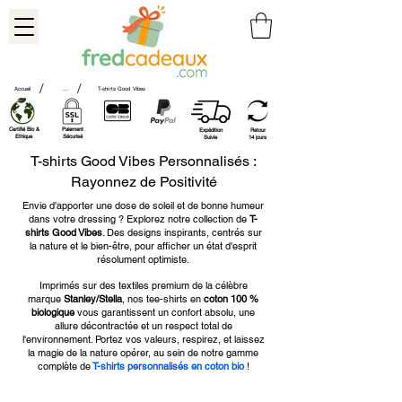
/
/
Accueil
...
T-shirts Good Vibes
Certifié Bio &
Paiement
Expédition
Retour
Ethique
Sécurisé
Suivie
14 jours
T-shirts Good Vibes Personnalisés :
Rayonnez de Positivité
Envie d'apporter une dose de soleil et de bonne humeur
dans votre dressing ? Explorez notre collection de
T-
shirts Good Vibes
. Des designs inspirants, centrés sur
la nature et le bien-être, pour afficher un état d'esprit
résolument optimiste.
Imprimés sur des textiles premium de la célèbre
marque
Stanley/Stella
, nos tee-shirts en
coton 100 %
biologique
vous garantissent un confort absolu, une
allure décontractée et un respect total de
l'environnement. Portez vos valeurs, respirez, et laissez
la magie de la nature opérer, au sein de notre gamme
complète de
T-shirts personnalisés en coton bio
!