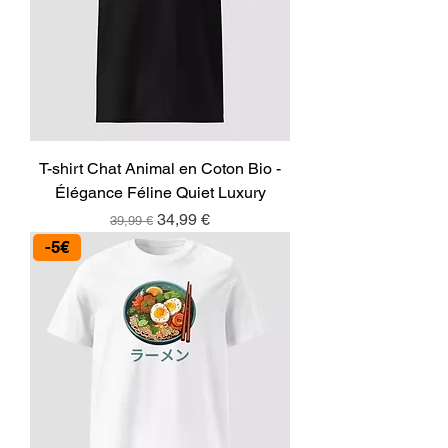
T-shirt Chat Animal en Coton Bio -
Élégance Féline Quiet Luxury
Prix original
Prix promotionnel
34,99 €
39,99 €
-5€