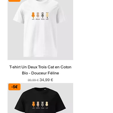
T-shirt Un Deux Trois Cat en Coton
Bio - Douceur Féline
Prix original
Prix promotionnel
34,99 €
39,99 €
-5€