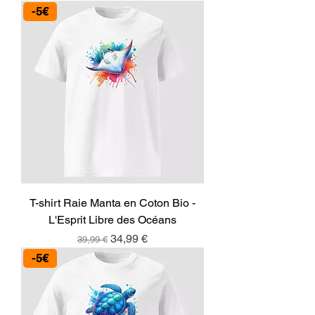
-5€
T-shirt Raie Manta en Coton Bio -
L'Esprit Libre des Océans
Prix original
Prix promotionnel
34,99 €
39,99 €
-5€