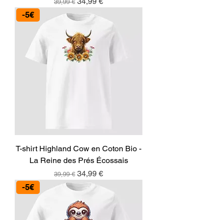
Prix original
Prix promotionnel
34,99 €
39,99 €
-5€
T-shirt Highland Cow en Coton Bio -
La Reine des Prés Écossais
Prix original
Prix promotionnel
34,99 €
39,99 €
-5€