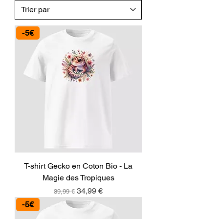
-5€
T-shirt Gecko en Coton Bio - La
Magie des Tropiques
Prix original
Prix promotionnel
34,99 €
39,99 €
-5€