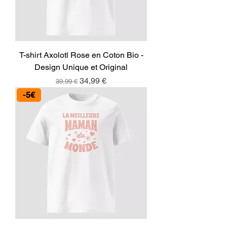
T-shirt Axolotl Rose en Coton Bio -
Design Unique et Original
Prix original
Prix promotionnel
34,99 €
39,99 €
-5€