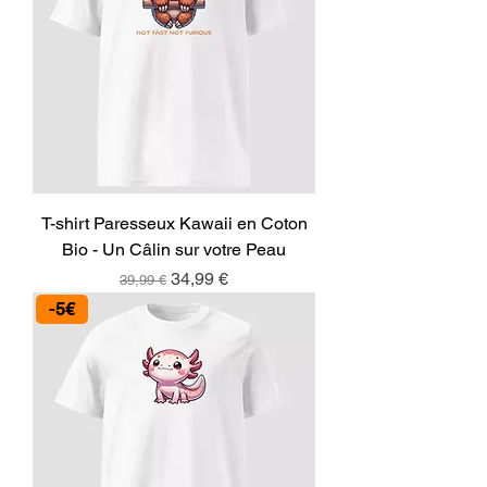
T-shirt Paresseux Kawaii en Coton
Bio - Un Câlin sur votre Peau
Prix original
Prix promotionnel
34,99 €
39,99 €
-5€