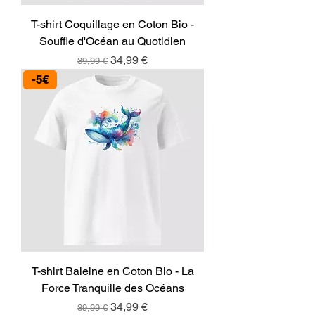
T-shirt Coquillage en Coton Bio -
Souffle d'Océan au Quotidien
Prix original
Prix promotionnel
34,99 €
39,99 €
-5€
T-shirt Baleine en Coton Bio - La
Force Tranquille des Océans
Prix original
Prix promotionnel
34,99 €
39,99 €