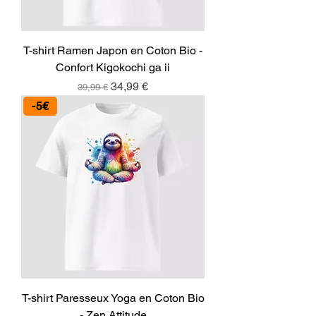
T-shirt Ramen Japon en Coton Bio -
Confort Kigokochi ga ii
Prix original
Prix promotionnel
34,99 €
39,99 €
-5€
T-shirt Paresseux Yoga en Coton Bio
- Zen Attitude