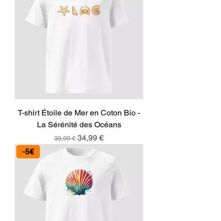
T-shirt Étoile de Mer en Coton Bio -
La Sérénité des Océans
Prix original
Prix promotionnel
34,99 €
39,99 €
-5€