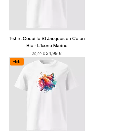
T-shirt Coquille St Jacques en Coton
Bio - L'Icône Marine
Prix original
Prix promotionnel
34,99 €
39,99 €
-5€