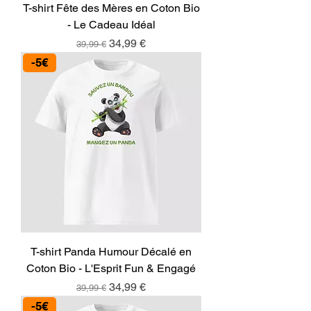
T-shirt Fête des Mères en Coton Bio
- Le Cadeau Idéal
Prix original
Prix promotionnel
34,99 €
39,99 €
-5€
T-shirt Panda Humour Décalé en
Coton Bio - L'Esprit Fun & Engagé
Prix original
Prix promotionnel
34,99 €
39,99 €
-5€