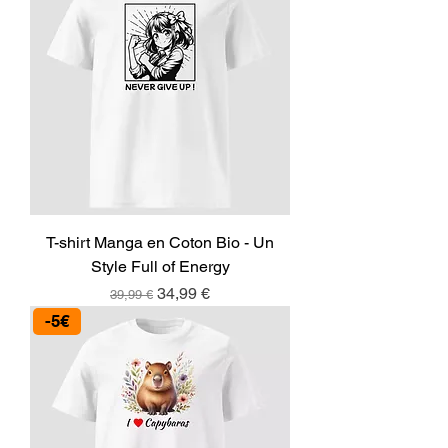
T-shirt Manga en Coton Bio - Un
Style Full of Energy
Prix original
Prix promotionnel
34,99 €
39,99 €
-5€