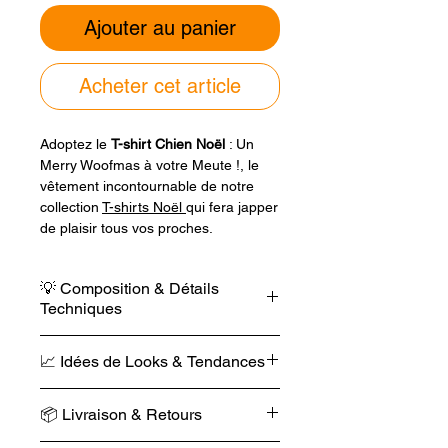
Ajouter au panier
Acheter cet article
Adoptez le
T-shirt Chien Noël
: Un
Merry Woofmas à votre Meute !, le
vêtement incontournable de notre
collection
T-shirts Noël
qui fera japper
de plaisir tous vos proches.
Conçu dans une
coupe unisexe
en
💡 Composition & Détails
coton 100 % biologique filé à
Techniques
l'anneau
, ce modèle de 180 g/m²
offre un confort exceptionnel et une
Poids : 180 g/m².
douceur souveraine. Arborant
📈 Idées de Looks & Tendances
Pureté : 0 % polyester ajouté.
fièrement un motif imprimé avec des
Sécurité : 0 % substances nocives.
encres éco-responsables
, il prouve
Fêtes Décontractées / Look Amical &
Finition : Manches ajustées.
📦 Livraison & Retours
que l'on peut célébrer l'amour des
Festif.
Sans surprise : Tissu lavé.
canidés tout en respectant une
Le look confortable : T-shirt