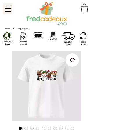
/
Accueil
Page d'article
Certifié Bio &
Paiement
Expédition
Retour
Ethique
Sécurisé
Suivie
14 jours