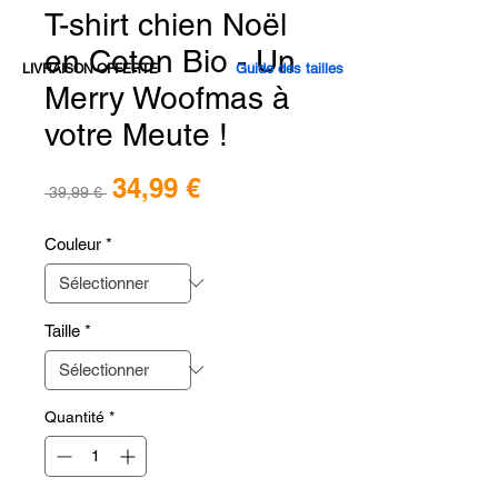
T-shirt chien Noël
en Coton Bio - Un
Guide des tailles
LIVRAISON OFFERTE
Merry Woofmas à
votre Meute !
Prix
34,99 €
Prix
 39,99 € 
promotionnel
original
Couleur
*
Taille
*
Quantité
*